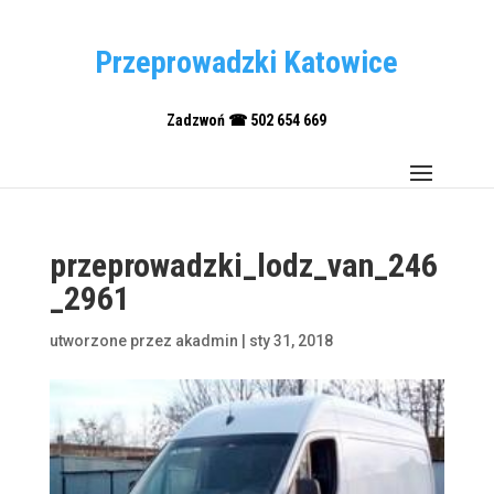
Przeprowadzki Katowice
Zadzwoń ☎ 502 654 669
przeprowadzki_lodz_van_246
_2961
utworzone przez
akadmin
|
sty 31, 2018